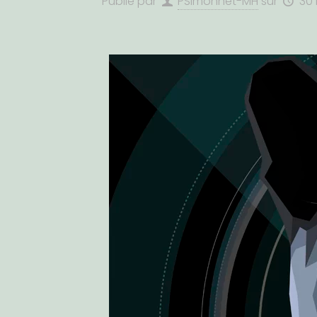
Publié par
PSimonnet-MH
sur
30